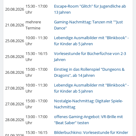
15:30 - 17:00
Escape-Room "Glitch" für Jugendliche ab
20.08.2026
Uhr
13 Jahren
mehrere
Gaming-Nachmittag: Tanzen mit ""Just
21.08.2026
Termine
Dance"
10:00 - 11:30
Lebendige Ausmalbilder mit "Blinkbook" -
25.08.2026
Uhr
für Kinder ab 5 Jahren
15:30 - 16:15
V
orlesestunde für Bücherfüchse von 2-3
25.08.2026
Uhr
Jahren
15:00 - 17:00
Einstieg in das Rollenspiel "Dungeons &
26.08.2026
Uhr
Dragons", ab 14 Jahren
10:00 - 11:30
Lebendige Ausmalbilder mit "Blinkbook" -
27.08.2026
Uhr
für Kinder ab 5 Jahren
15:00 - 17:00
Nostalgie-Nachmittag: Digitaler Spiele-
27.08.2026
Uhr
Nachmittag
13:00 - 17:00
offenes Gaming-Angebot: VR-Brille mit
28.08.2026
Uhr
"Beat Saber" testen
15:30 - 16:15
Bilderbuchkino: Vorlesestunde für Kinder
01.09.2026