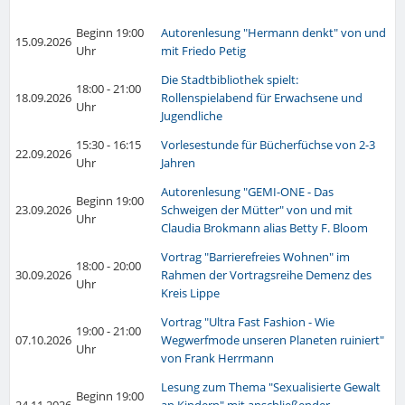
Beginn 19:00
A
utorenlesung "Hermann denkt" von und
15.09.2026
Uhr
mit Friedo Petig
Die Stadtbibliothek spielt:
18:00 - 21:00
18.09.2026
Rollenspielabend für Erwachsene und
Uhr
Jugendliche
15:30 - 16:15
Vorlesestunde für Bücherfüchse von 2-3
22.09.2026
Uhr
Jahren
Autorenlesung "GEMI-ONE - Das
Beginn 19:00
23.09.2026
Schweigen der Mütter" von und mit
Uhr
Claudia Brokmann alias Betty F. Bloom
V
ortrag "Barrierefreies Wohnen" im
18:00 - 20:00
30.09.2026
Rahmen der Vortragsreihe Demenz des
Uhr
Kreis Lippe
Vortrag "Ultra Fast Fashion - Wie
19:00 - 21:00
07.10.2026
Wegwerfmode unseren Planeten ruiniert"
Uhr
von Frank Herrmann
Lesung zum Thema "Sexualisierte Gewalt
Beginn 19:00