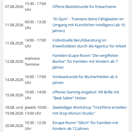
15:30 - 17:00
07.08.2026
Offene Bastelstunde für Erwachsene
Uhr
"KI-Gym" - Trainiere deine Fähigkeiten im
09:30 - 13:30
11.08.2026
Umgang mit Künstlicher Intelligenz (ab 10
Uhr
Jahren)
14:00 - 17:00
Individuelle Berufsberatung im
11.08.2026
Uhr
Erwerbsleben durch die Agentur für Arbeit
Familien-Ecape-Room "Die vergifteten
mehrere
12.08.2026
Bücher" für Familien mit Kindern ab 7
Termine
Jahren
16:00 - 17:00
Vorlesestunde für Bücherhelden ab 4
14.08.2026
Uhr
Jahren
10:00 - 14:00
offenes Gaming-Angebot: VR-Brille mit
15.08.2026
Uhr
"Beat Saber" testen
18.08. und
jeweils 10:00 -
Zweiteiliger Workshop "Trickfilme erstellen
19.08.2026
13:00 Uhr
mit Stop Motion Studio"
10:30 - 12:30
Escape Room "Glitch" für Familien mit
20.08.2026
Uhr
Kindern ab 12 Jahren