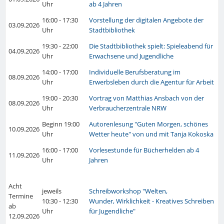
Uhr
ab 4 Jahren
16:00 - 17:30
V
orstellung der digitalen Angebote der
03.09.2026
Uhr
Stadtbibliothek
19:30 - 22:00
Die Stadtbibliothek spielt: Spieleabend für
04.09.2026
Uhr
Erwachsene und Jugendliche
14:00 - 17:00
Individuelle Berufsberatung im
08.09.2026
Uhr
Erwerbsleben durch die Agentur für Arbeit
19:00 - 20:30
V
ortrag von Matthias Ansbach von der
08.09.2026
Uhr
Verbraucherzentrale NRW
Beginn 19:00
A
utorenlesung "Guten Morgen, schönes
10.09.2026
Uhr
Wetter heute" von und mit Tanja Kokoska
16:00 - 17:00
Vorlesestunde für Bücherhelden ab 4
11.09.2026
Uhr
Jahren
Acht
jeweils
Schreibworkshop "Welten,
Termine
10:30 - 12:30
Wunder, Wirklichkeit - Kreatives Schreiben
ab
Uhr
für Jugendliche"
12.09.2026